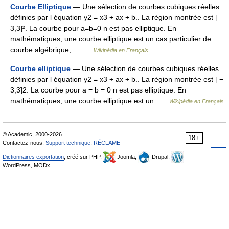
Courbe Elliptique
— Une sélection de courbes cubiques réelles
définies par l équation y2 = x3 + ax + b.. La région montrée est [
3,3]². La courbe pour a=b=0 n est pas elliptique. En
mathématiques, une courbe elliptique est un cas particulier de
courbe algébrique,… …
Wikipédia en Français
Courbe elliptique
— Une sélection de courbes cubiques réelles
définies par l équation y2 = x3 + ax + b.. La région montrée est [ −
3,3]2. La courbe pour a = b = 0 n est pas elliptique. En
mathématiques, une courbe elliptique est un …
Wikipédia en Français
© Academic, 2000-2026
18+
Contactez-nous:
Support technique
,
RÉCLAME
Dictionnaires exportation
, créé sur PHP,
Joomla,
Drupal,
WordPress, MODx.