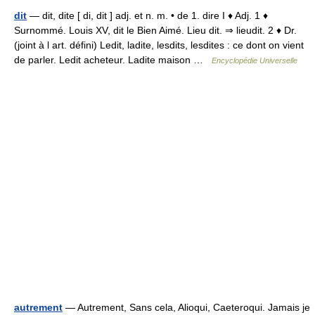
dit
— dit, dite [ di, dit ] adj. et n. m. • de 1. dire I ♦ Adj. 1 ♦
Surnommé. Louis XV, dit le Bien Aimé. Lieu dit. ⇒ lieudit. 2 ♦ Dr.
(joint à l art. défini) Ledit, ladite, lesdits, lesdites : ce dont on vient
de parler. Ledit acheteur. Ladite maison …
Encyclopédie Universelle
autrement
— Autrement, Sans cela, Alioqui, Caeteroqui. Jamais je