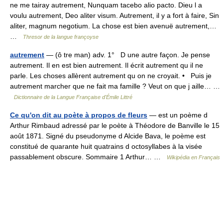
ne me tairay autrement, Nunquam tacebo alio pacto. Dieu l a
voulu autrement, Deo aliter visum. Autrement, il y a fort à faire, Sin
aliter, magnum negotium. La chose est bien avenuë autrement,…
…
Thresor de la langue françoyse
autrement
— (ô tre man) adv. 1° D une autre façon. Je pense
autrement. Il en est bien autrement. Il écrit autrement qu il ne
parle. Les choses allèrent autrement qu on ne croyait. • Puis je
autrement marcher que ne fait ma famille ? Veut on que j aille… …
Dictionnaire de la Langue Française d'Émile Littré
Ce qu'on dit au poète à propos de fleurs
— est un poème d
Arthur Rimbaud adressé par le poète à Théodore de Banville le 15
août 1871. Signé du pseudonyme d Alcide Bava, le poème est
constitué de quarante huit quatrains d octosyllabes à la visée
passablement obscure. Sommaire 1 Arthur… …
Wikipédia en Français